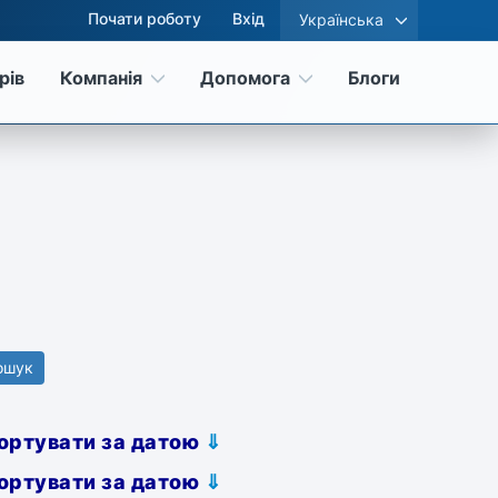
Почати роботу
Вхід
Українська
рів
Компанія
Допомога
Блоги
ошук
ортувати за датою
⇓
ортувати за датою
⇓