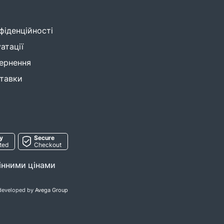
фіденційності
атації
ернення
ставки
y
Secure
ted
Checkout
мінними цінами
developed by
Avega Group