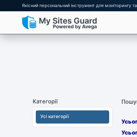
Якісний персональний інструмент для моніторингу та
Категорії
Пошу
Усі категорії
Усьог
Усьог