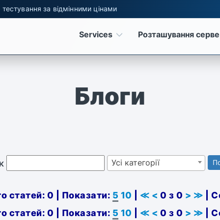
 тестування за відмінними цінами
Services
Розташування серве
Блоги
Усі категорії
к
П
о статей: 0 | Показати:
5
10
|
≪
<
0 з 0
>
≫
| С
о статей: 0 | Показати:
5
10
|
≪
<
0 з 0
>
≫
| С