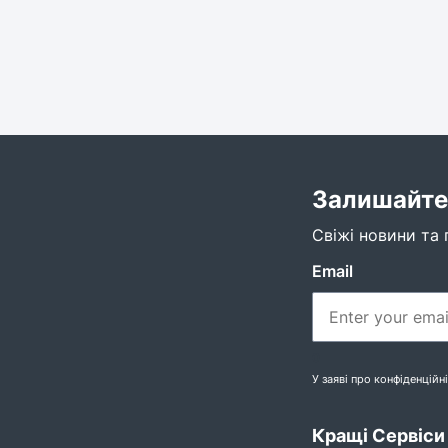
Залишайтес
Свіжі новини та 
Email
0
У заяві про конфіденційн
Кращі Сервіси