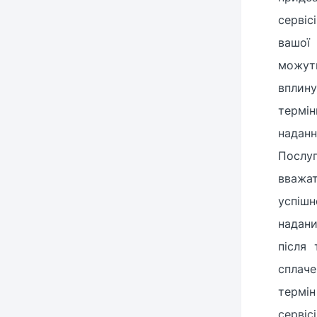
сервіс
вашої
можут
впли
термін
наданн
Послу
вважа
успішн
надан
після 
сплач
терм
сервіс