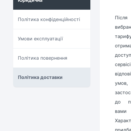
Юридична
Після
Політика конфіденційності
вибра
тари
Умови експлуатації
отрим
дос
Політика повернення
сервіс
відпо
Політика доставки
умо
засто
до пр
вами 
Харак
придб